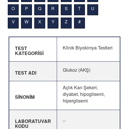
O
P
Q
R
S
T
U
V
W
X
Y
Z
#
Klinik Biyokimya Testleri
TEST
KATEGORİSİ
Glukoz (AKŞ)
TEST ADI
Açlık Kan Şekeri,
diyabet, hipoglisemi,
SİNONİM
hiperglisemi
--
LABORATUVAR
KODU