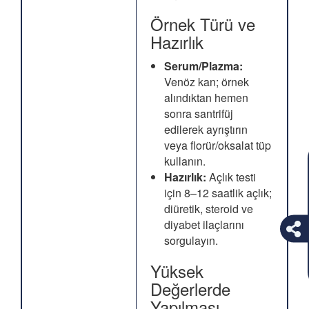
Örnek Türü ve
Hazırlık
Serum/Plazma:
Venöz kan; örnek
alındıktan hemen
sonra santrifüj
edilerek ayrıştırın
veya florür/oksalat tüp
kullanın.
Hazırlık:
Açlık testi
için 8–12 saatlik açlık;
diüretik, steroid ve
diyabet ilaçlarını
sorgulayın.
Yüksek
Değerlerde
Yapılması