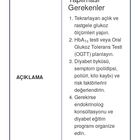
Gerekenler
Tekrarlayan açlık ve
rastgele glukoz
ölçümleri yapın.
HbA
testi veya Oral
1c
Glukoz Tolerans Testi
(OGTT) planlayın.
Diyabet öyküsü,
semptom (polidipsi,
poliüri, kilo kaybı) ve
AÇIKLAMA
risk faktörlerini
değerlendirin.
Gerekirse
endokrinolog
konsültasyonu ve
diyabet eğitim
programı organize
edin.