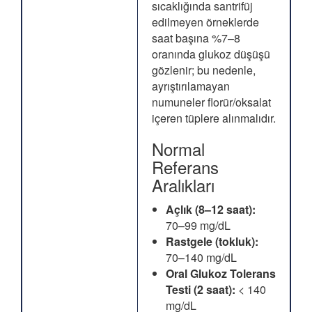
sıcaklığında santrifüj
edilmeyen örneklerde
saat başına %7–8
oranında glukoz düşüşü
gözlenir; bu nedenle,
ayrıştırılamayan
numuneler florür/oksalat
içeren tüplere alınmalıdır.
Normal
Referans
Aralıkları
Açlık (8–12 saat):
70–99 mg/dL
Rastgele (tokluk):
70–140 mg/dL
Oral Glukoz Tolerans
Testi (2 saat):
< 140
mg/dL