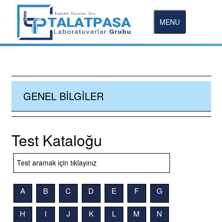
MENU
GENEL BILGILER
Test Kataloğu
A
B
C
D
E
F
G
H
I
J
K
L
M
N