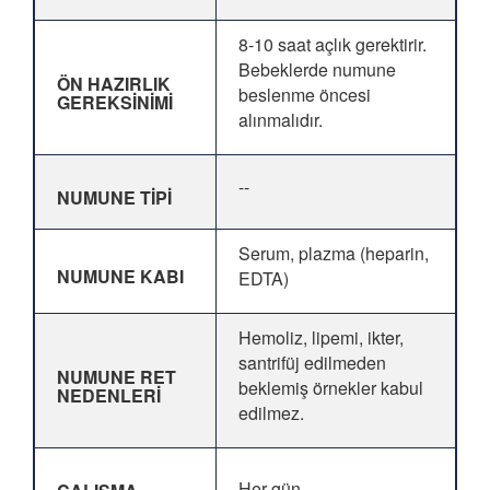
8-10 saat açlık gerektirir.
Bebeklerde numune
ÖN HAZIRLIK
beslenme öncesi
GEREKSİNİMİ
alınmalıdır.
--
NUMUNE TİPİ
Serum, plazma (heparin,
NUMUNE KABI
EDTA)
Hemoliz, lipemi, ikter,
santrifüj edilmeden
NUMUNE RET
beklemiş örnekler kabul
NEDENLERİ
edilmez.
Her gün