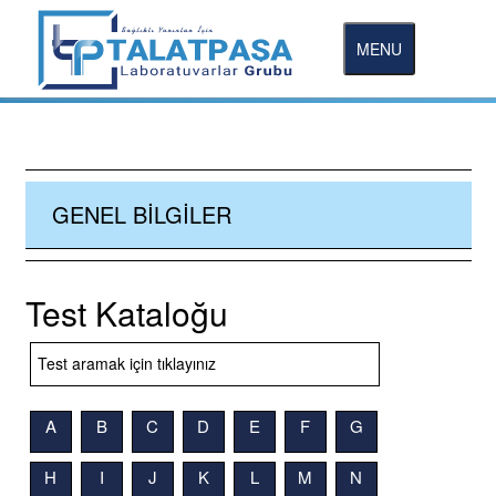
MENU
GENEL BILGILER
Test Kataloğu
A
B
C
D
E
F
G
H
I
J
K
L
M
N