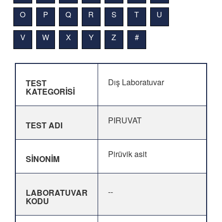
O
P
Q
R
S
T
U
V
W
X
Y
Z
#
Dış Laboratuvar
TEST
KATEGORİSİ
PIRUVAT
TEST ADI
Pirüvik asit
SİNONİM
--
LABORATUVAR
KODU