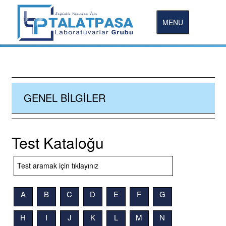
MENU
GENEL BILGILER
Test Kataloğu
A
B
C
D
E
F
G
H
I
J
K
L
M
N