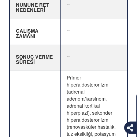
--
NUMUNE RET
NEDENLERİ
--
ÇALIŞMA
ZAMANI
--
SONUÇ VERME
SÜRESİ
Primer
hiperaldosteronizm
(adrenal
adenom/karsinom,
adrenal kortikal
hiperplazi), sekonder
hiperaldosteronizm
(renovasküler hastalık,
tuz eksikliği, potasyum