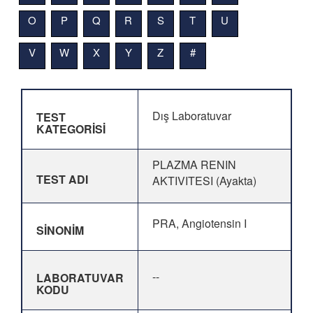
O
P
Q
R
S
T
U
V
W
X
Y
Z
#
Dış Laboratuvar
TEST
KATEGORİSİ
PLAZMA RENIN
TEST ADI
AKTIVITESI (Ayakta)
PRA, Angiotensin I
SİNONİM
--
LABORATUVAR
KODU