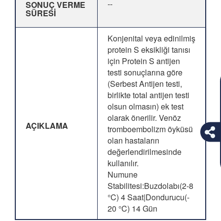
--
SONUÇ VERME
SÜRESİ
Konjenital veya edinilmiş
protein S eksikliği tanısı
için Protein S antijen
testi sonuçlarına göre
(Serbest Antijen testi,
birlikte total antijen testi
olsun olmasın) ek test
olarak önerilir. Venöz
AÇIKLAMA
tromboembolizm öyküsü
olan hastaların
değerlendirilmesinde
kullanılır.
Numune
Stabilitesi:Buzdolabı(2-8
°C) 4 Saat|Dondurucu(-
20 °C) 14 Gün