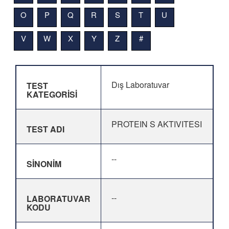
O
P
Q
R
S
T
U
V
W
X
Y
Z
#
Dış Laboratuvar
TEST
KATEGORİSİ
PROTEIN S AKTIVITESI
TEST ADI
--
SİNONİM
--
LABORATUVAR
KODU