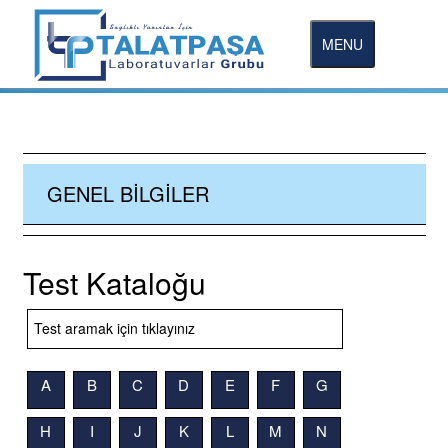
MENU
GENEL BILGILER
Test Kataloğu
A
B
C
D
E
F
G
H
I
J
K
L
M
N