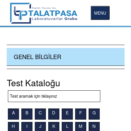
MENU
GENEL BILGILER
Test Kataloğu
A
B
C
D
E
F
G
H
I
J
K
L
M
N