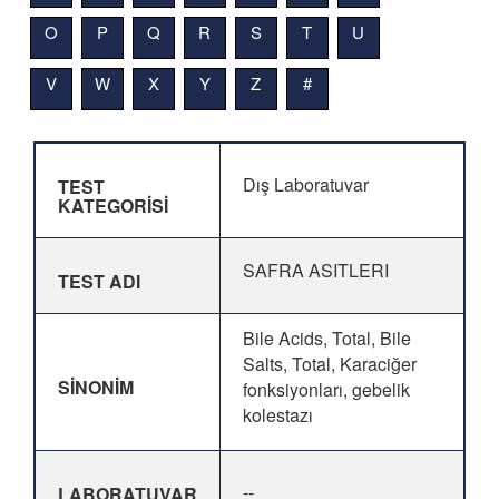
O
P
Q
R
S
T
U
V
W
X
Y
Z
#
Dış Laboratuvar
TEST
KATEGORİSİ
SAFRA ASITLERI
TEST ADI
Bile Acids, Total, Bile
Salts, Total, Karaciğer
SİNONİM
fonksiyonları, gebelik
kolestazı
--
LABORATUVAR