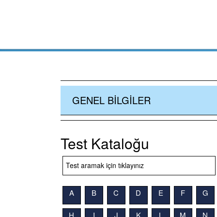
GENEL BILGILER
Test Kataloğu
A
B
C
D
E
F
G
H
I
J
K
L
M
N