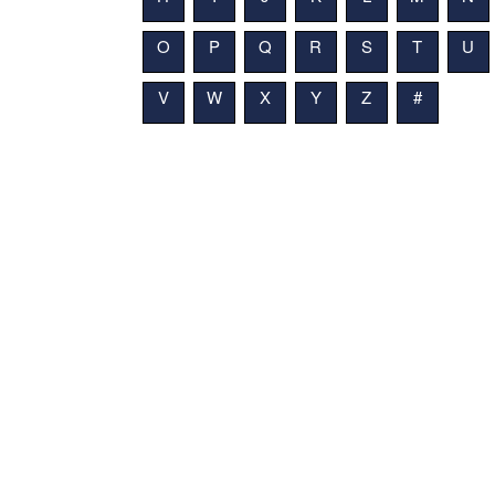
O
P
Q
R
S
T
U
V
W
X
Y
Z
#