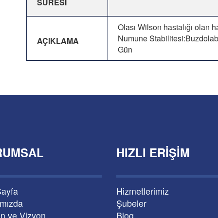
SÜRESİ
Olası Wilson hastalığı olan ha
Numune Stabilitesi:Buzdolab
AÇIKLAMA
Gün
RUMSAL
HIZLI ERIŞIM
Sayfa
Hizmetlerimiz
ımızda
Şubeler
n ve Vizyon
Blog