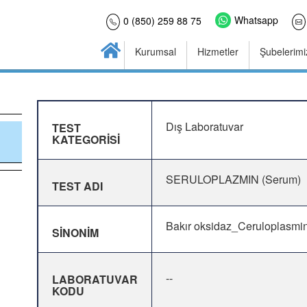
Whatsapp
0 (850) 259 88 75
Kurumsal
Hizmetler
Şubelerimi
Dış Laboratuvar
TEST
KATEGORİSİ
SERULOPLAZMIN (Serum)
TEST ADI
Bakır oksidaz_Ceruloplasmi
SİNONİM
--
LABORATUVAR
KODU