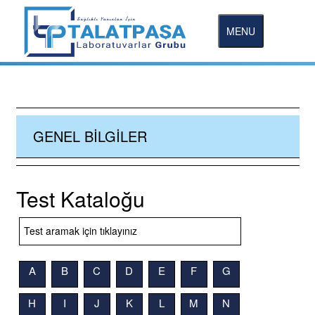
MENU
GENEL BILGILER
Test Kataloğu
A
B
C
D
E
F
G
H
I
J
K
L
M
N