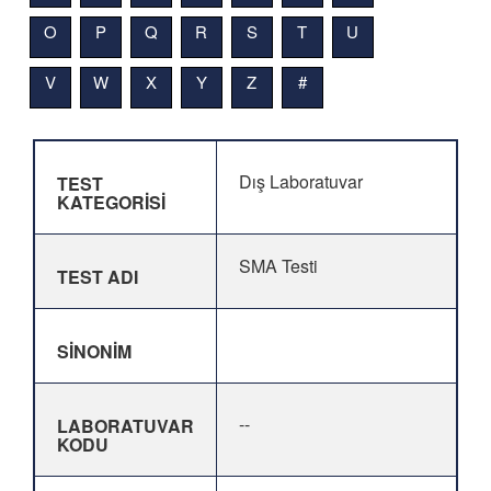
O
P
Q
R
S
T
U
V
W
X
Y
Z
#
Dış Laboratuvar
TEST
KATEGORİSİ
SMA Testi
TEST ADI
SİNONİM
--
LABORATUVAR
KODU