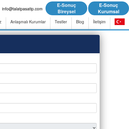
E-Sonuç
E-Sonuç
info@talatpasatip.com
Bireysel
Kurumsal
z
Anlaşmalı Kurumlar
Testler
Blog
İletişim