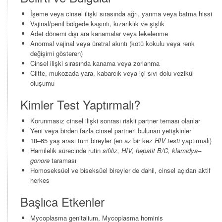
İşeme veya cinsel ilişki sırasında ağrı, yanma veya batma hissi
Vajinal/penil bölgede kaşıntı, kızarıklık ve şişlik
Adet dönemi dışı ara kanamalar veya lekelenme
Anormal vajinal veya üretral akıntı (kötü kokulu veya renk
değişimi gösteren)
Cinsel ilişki sırasında kanama veya zorlanma
Ciltte, mukozada yara, kabarcık veya içi sıvı dolu vezikül
oluşumu
Kimler Test Yaptırmalı?
Korunmasız cinsel ilişki sonrası riskli partner teması olanlar
Yeni veya birden fazla cinsel partneri bulunan yetişkinler
18–65 yaş arası tüm bireyler (en az bir kez
HIV testi
yaptırmalı)
Hamilelik sürecinde rutin
sifiliz, HIV, hepatit B/C, klamidya–
gonore
taraması
Homoseksüel ve biseksüel bireyler de dahil, cinsel açıdan aktif
herkes
Başlıca Etkenler
Mycoplasma genitalium, Mycoplasma hominis