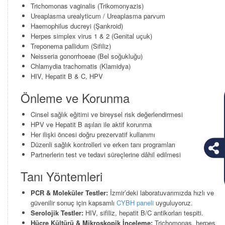
Trichomonas vaginalis (Trikomonyazis)
Ureaplasma urealyticum / Ureaplasma parvum
Haemophilus ducreyi (Şankroid)
Herpes simplex virus 1 & 2 (Genital uçuk)
Treponema pallidum (Sifiliz)
Neisseria gonorrhoeae (Bel soğukluğu)
Chlamydia trachomatis (Klamidya)
HIV, Hepatit B & C, HPV
Önleme ve Korunma
Cinsel sağlık eğitimi ve bireysel risk değerlendirmesi
HPV ve Hepatit B aşıları ile aktif korunma
Her ilişki öncesi doğru prezervatif kullanımı
Düzenli sağlık kontrolleri ve erken tanı programları
Partnerlerin test ve tedavi süreçlerine dâhil edilmesi
Tanı Yöntemleri
PCR & Moleküler Testler:
İzmir’deki laboratuvarımızda hızlı ve
güvenilir sonuç için kapsamlı
CYBH paneli
uyguluyoruz.
Serolojik Testler:
HIV, sifiliz, hepatit B/C antikorları tespiti.
Hücre Kültürü & Mikroskopik İnceleme:
Trichomonas, herpes