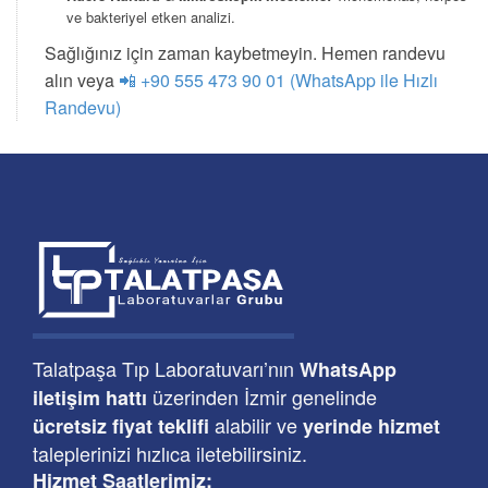
ve bakteriyel etken analizi.
Sağlığınız için zaman kaybetmeyin. Hemen randevu
alın veya
📲 +90 555 473 90 01 (WhatsApp ile Hızlı
Randevu)
Talatpaşa Tıp Laboratuvarı’nın
WhatsApp
üzerinden İzmir genelinde
iletişim hattı
alabilir ve
ücretsiz fiyat teklifi
yerinde hizmet
taleplerinizi hızlıca iletebilirsiniz.
Hizmet Saatlerimiz: