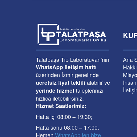
KU
Talatpaşa Tıp Laboratuvarı’nın
Ana 
WhatsApp iletişim hattı
Hakk
üzerinden İzmir genelinde
Misyo
alabilir ve
İnsan
ücretsiz fiyat teklifi
İletiş
taleplerinizi
yerinde hizmet
hızlıca iletebilirsiniz.
Hizmet Saatlerimiz:
Hafta içi 08:00
–
19:30
;
Hafta sonu 08:00
– 17
:00
.
Hemen
WhatsApp’ten bize