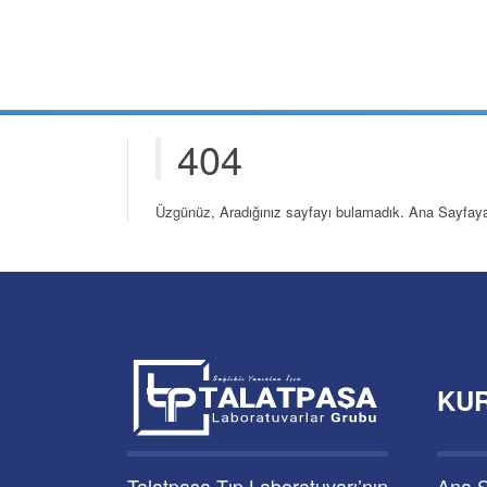
404
Üzgünüz, Aradığınız sayfayı bulamadık. Ana Sayfay
KU
Talatpaşa Tıp Laboratuvarı’nın
Ana 