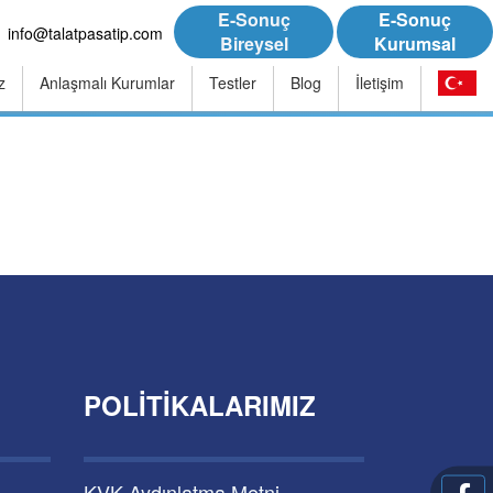
E-Sonuç
E-Sonuç
info@talatpasatip.com
Bireysel
Kurumsal
z
Anlaşmalı Kurumlar
Testler
Blog
İletişim
POLITIKALARIMIZ
KVK Aydınlatma Metni