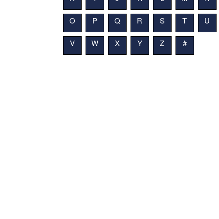
O
P
Q
R
S
T
U
V
W
X
Y
Z
#