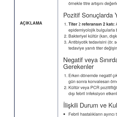
örnekle titre artışını değerl
Pozitif Sonuçlarda 
AÇIKLAMA
Titer ≥ referansın 2 katı:
A
epidemiyolojik bulgularla b
Bakteriyel kültür (kan, dış
Antibiyotik tedavisini (ör. 
tedaviye yanıtı titer değişim
Negatif veya Sınır
Gerekenler
Erken dönemde negatif çı
gün sonra konvalesan örne
Kültür veya PCR pozitifliğ
dışı febril infeksiyon etkenl
İlişkili Durum ve Ku
Febril hastalıkların ayırıcı 