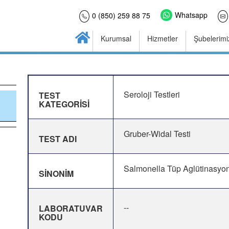
Whatsapp
0 (850) 259 88 75
Kurumsal
Hizmetler
Şubelerimi
Seroloji Testleri
TEST
KATEGORİSİ
Gruber-Widal Testi
TEST ADI
Salmonella Tüp Aglütinasyon, W
SİNONİM
--
LABORATUVAR
KODU