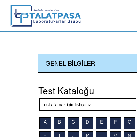
GENEL BILGILER
Test Kataloğu
A
B
C
D
E
F
G
H
I
J
K
L
M
N