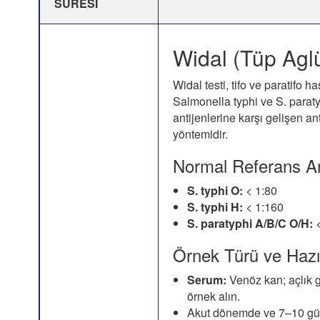
SÜRESİ
Widal (Tüp Aglü
Widal testi, tifo ve paratifo ha
Salmonella typhi ve S. paraty
antijenlerine karşı gelişen an
yöntemidir.
Normal Referans Ara
S. typhi O:
< 1:80
S. typhi H:
< 1:160
S. paratyphi A/B/C O/H:
<
Örnek Türü ve Hazır
Serum:
Venöz kan; açlık 
örnek alın.
Akut dönemde ve 7–10 gün