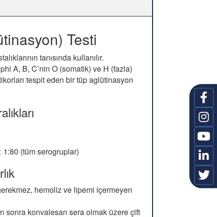
tinasyon) Testi
stalıklarının tanısında kullanılır.
phi A, B, C’nin O (somatik) ve H (fazla)
tikorları tespit eden bir tüp aglütinasyon
lıkları
 1:80 (tüm serogruplar)
lık
gerekmez, hemoliz ve lipemi içermeyen
 sonra konvalesan sera olmak üzere çift