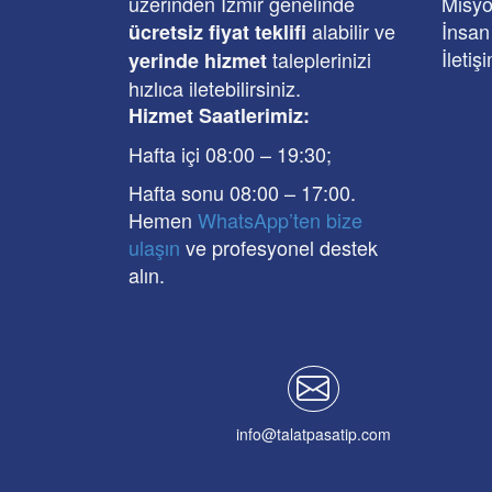
üzerinden İzmir genelinde
Misyo
alabilir ve
İnsan
ücretsiz fiyat teklifi
İletiş
taleplerinizi
yerinde hizmet
hızlıca iletebilirsiniz.
Hizmet Saatlerimiz:
Hafta içi 08:00
–
19:30
;
Hafta sonu 08:00
– 17
:00
.
Hemen
WhatsApp’ten bize
ulaşın
ve profesyonel destek
alın.
info@talatpasatip.com