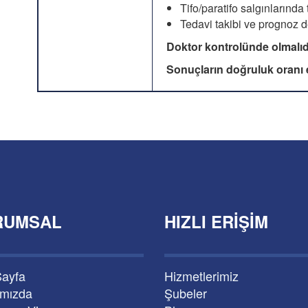
Tifo/paratifo salgınlarında
Tedavi takibi ve prognoz 
Doktor kontrolünde olmalıdı
Sonuçların doğruluk oranı 
RUMSAL
HIZLI ERIŞIM
Sayfa
Hizmetlerimiz
ımızda
Şubeler