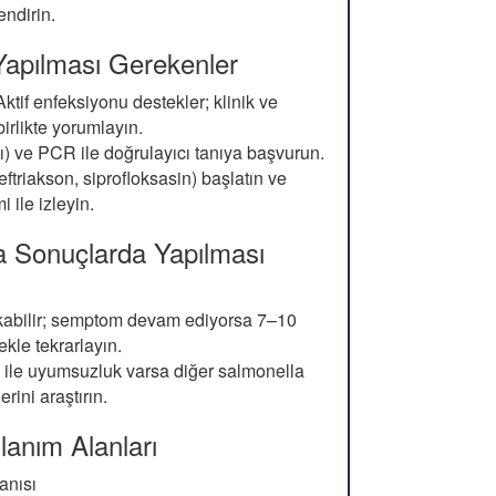
endirin.
Yapılması Gerekenler
ktif enfeksiyonu destekler; klinik ve
irlikte yorumlayın.
kı) ve PCR ile doğrulayıcı tanıya başvurun.
seftriakson, siprofloksasin) başlatın ve
i ile izleyin.
da Sonuçlarda Yapılması
kabilir; semptom devam ediyorsa 7–10
kle tekrarlayın.
i ile uyumsuzluk varsa diğer salmonella
erini araştırın.
llanım Alanları
tanısı