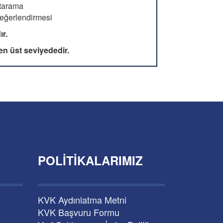
 tarama
değerlendirmesi
r.
en üst seviyededir.
POLITIKALARIMIZ
KVK Aydınlatma Metni
KVK Başvuru Formu