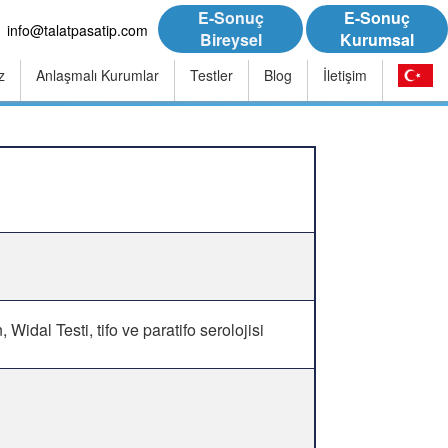
E-Sonuç
E-Sonuç
info@talatpasatip.com
Bireysel
Kurumsal
z
Anlaşmalı Kurumlar
Testler
Blog
İletişim
idal Testi, tifo ve paratifo serolojisi