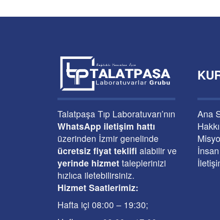
KU
Ana 
Talatpaşa Tıp Laboratuvarı’nın
Hakk
WhatsApp iletişim hattı
Misyo
üzerinden İzmir genelinde
İnsan
ücretsiz fiyat teklifi
alabilir ve
İletiş
yerinde hizmet
taleplerinizi
hızlıca iletebilirsiniz.
Hizmet Saatlerimiz:
Hafta içi 08:00
–
19:30
;