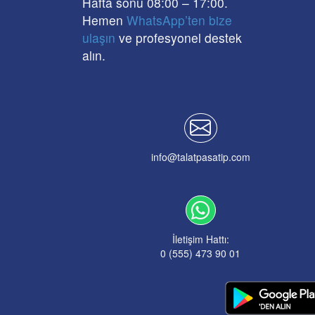
Hafta sonu 08:00
– 17
:00
.
Hemen
WhatsApp’ten bize
ulaşın
ve profesyonel destek
alın.
info@talatpasatip.com
İletişim Hattı:
0 (555) 473 90 01