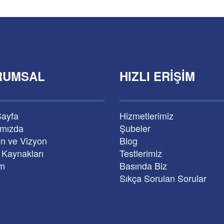
RUMSAL
HIZLI ERIŞIM
Sayfa
Hizmetlerimiz
ımızda
Şubeler
n ve Vizyon
Blog
 Kaynakları
Testlerimiz
im
Basında Biz
Sıkça Sorulan Sorular