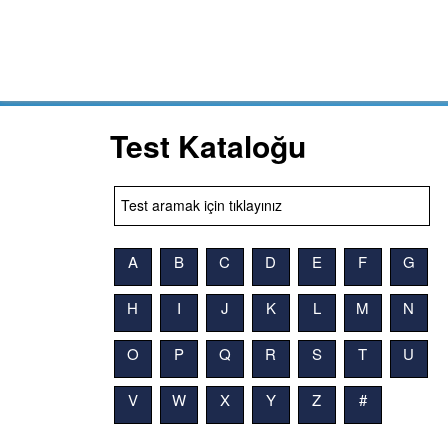
Test Kataloğu
A
B
C
D
E
F
G
H
I
J
K
L
M
N
O
P
Q
R
S
T
U
V
W
X
Y
Z
#