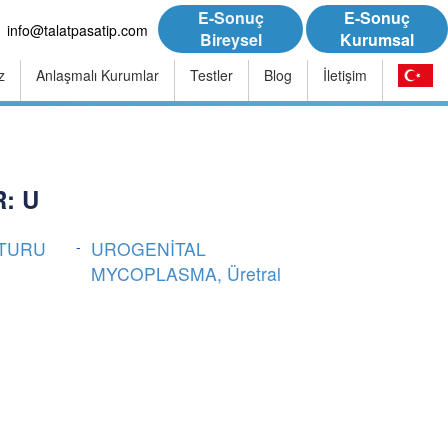
E-Sonuç
E-Sonuç
info@talatpasatip.com
Bireysel
Kurumsal
z
Anlaşmalı Kurumlar
Testler
Blog
İletişim
: U
LTURU
UROGENİTAL
MYCOPLASMA, Üretral