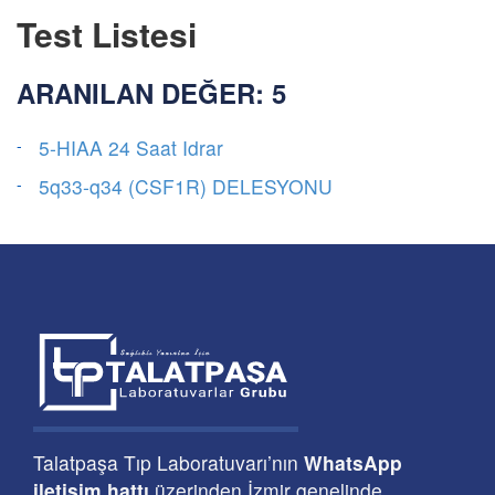
Test Listesi
ARANILAN DEĞER: 5
5-HIAA 24 Saat Idrar
5q33-q34 (CSF1R) DELESYONU
Talatpaşa Tıp Laboratuvarı’nın
WhatsApp
iletişim hattı
üzerinden İzmir genelinde