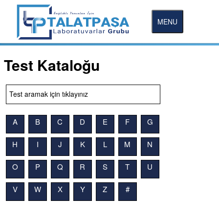
MENU
Test Kataloğu
A
B
C
D
E
F
G
H
I
J
K
L
M
N
O
P
Q
R
S
T
U
V
W
X
Y
Z
#