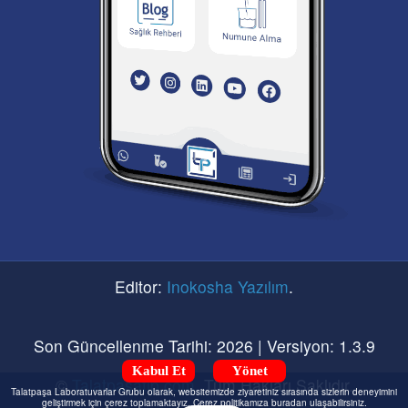
Editor:
Inokosha Yazılım
.
Son Güncellenme Tarihi: 2026 | Versiyon: 1.3.9
Kabul Et
Yönet
©
Talatpasatip.com
. Tüm Hakları Saklıdır.
Talatpaşa Laboratuvarlar Grubu olarak, websitemizde ziyaretiniz sırasında sizlerin deneyimini
geliştirmek için çerez toplamaktayız. Çerez politikamıza buradan ulaşabilirsiniz.