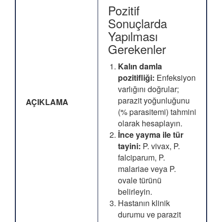
Pozitif
Sonuçlarda
Yapılması
Gerekenler
Kalın damla
pozitifliği:
Enfeksiyon
varlığını doğrular;
parazit yoğunluğunu
AÇIKLAMA
(% parasitemi) tahmini
olarak hesaplayın.
İnce yayma ile tür
tayini:
P. vivax, P.
falciparum, P.
malariae veya P.
ovale türünü
belirleyin.
Hastanın klinik
durumu ve parazit