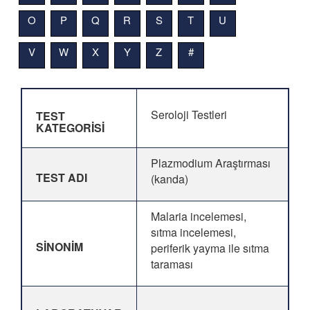
O
P
Q
R
S
T
U
V
W
X
Y
Z
#
Seroloji Testleri
TEST
KATEGORİSİ
Plazmodium Araştırması
TEST ADI
(kanda)
Malaria incelemesi,
sıtma incelemesi,
SİNONİM
periferik yayma ile sıtma
taraması