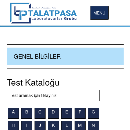
MENU
GENEL BILGILER
Test Kataloğu
A
B
C
D
E
F
G
H
I
J
K
L
M
N