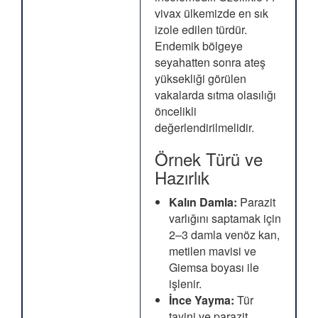
vivax ülkemizde en sık
izole edilen türdür.
Endemik bölgeye
seyahatten sonra ateş
yüksekliği görülen
vakalarda sıtma olasılığı
öncelikli
değerlendirilmelidir.
Örnek Türü ve
Hazırlık
Kalın Damla:
Parazit
varlığını saptamak için
2–3 damla venöz kan,
metilen mavisi ve
Giemsa boyası ile
işlenir.
İnce Yayma:
Tür
tayini ve parazit