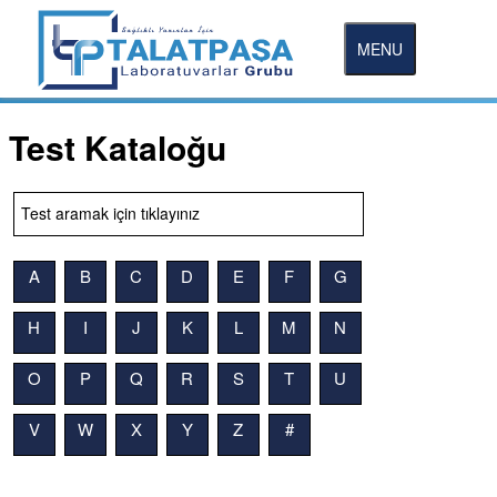
MENU
Test Kataloğu
A
B
C
D
E
F
G
H
I
J
K
L
M
N
O
P
Q
R
S
T
U
V
W
X
Y
Z
#