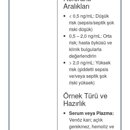
Aralıkları
< 0,5 ng/mL: Düşük
risk (sepsis/septik şok
riski düşük)
0,5 – 2,0 ng/mL: Orta
risk; hasta öyküsü ve
klinik bulgularla
değerlendirin
> 2,0 ng/mL: Yüksek
risk (şiddetli sepsis
ve/veya septik şok
riski yüksek)
Örnek Türü ve
Hazırlık
Serum veya Plazma:
Venöz kan; açlık
gerekmez, hemoliz ve