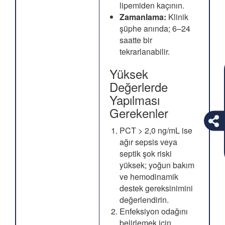
lipemiden kaçının.
Zamanlama:
Klinik
şüphe anında; 6–24
saatte bir
tekrarlanabilir.
Yüksek
Değerlerde
Yapılması
Gerekenler
PCT > 2,0 ng/mL ise
ağır sepsis veya
septik şok riski
yüksek; yoğun bakım
ve hemodinamik
destek gereksinimini
değerlendirin.
Enfeksiyon odağını
belirlemek için