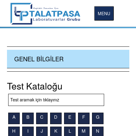
MENU
GENEL BILGILER
Test Kataloğu
A
B
C
D
E
F
G
H
I
J
K
L
M
N