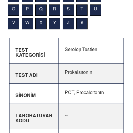
O
P
Q
R
S
T
U
V
W
X
Y
Z
#
Seroloji Testleri
TEST
KATEGORİSİ
Prokalsitonin
TEST ADI
PCT, Procalcitonin
SİNONİM
--
LABORATUVAR
KODU