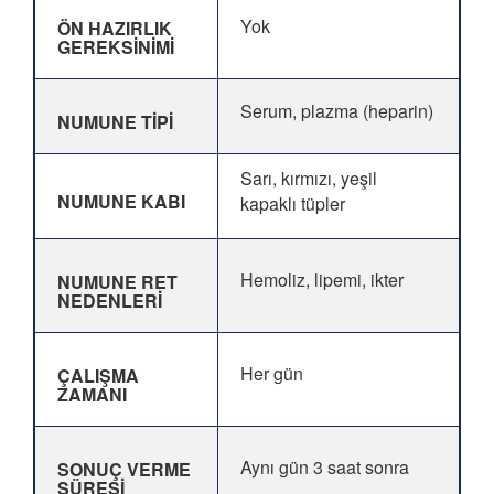
Yok
ÖN HAZIRLIK
GEREKSİNİMİ
Serum, plazma (heparin)
NUMUNE TİPİ
Sarı, kırmızı, yeşil
NUMUNE KABI
kapaklı tüpler
Hemoliz, lipemi, ikter
NUMUNE RET
NEDENLERİ
Her gün
ÇALIŞMA
ZAMANI
Aynı gün 3 saat sonra
SONUÇ VERME
SÜRESİ