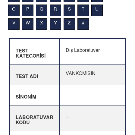
O
P
Q
R
S
T
U
V
W
X
Y
Z
#
Dış Laboratuvar
TEST
KATEGORİSİ
VANKOMISIN
TEST ADI
SİNONİM
--
LABORATUVAR
KODU