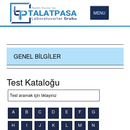
MENU
GENEL BILGILER
Test Kataloğu
A
B
C
D
E
F
G
H
I
J
K
L
M
N